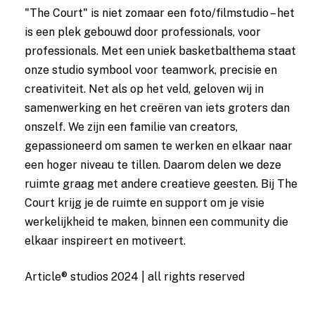
"The Court" is niet zomaar een foto/filmstudio – het
is een plek gebouwd door professionals, voor
professionals. Met een uniek basketbalthema staat
onze studio symbool voor teamwork, precisie en
creativiteit. Net als op het veld, geloven wij in
samenwerking en het creëren van iets groters dan
onszelf. We zijn een familie van creators,
gepassioneerd om samen te werken en elkaar naar
een hoger niveau te tillen. Daarom delen we deze
ruimte graag met andere creatieve geesten. Bij The
Court krijg je de ruimte en support om je visie
werkelijkheid te maken, binnen een community die
elkaar inspireert en motiveert.
Article® studios 2024 | all rights reserved