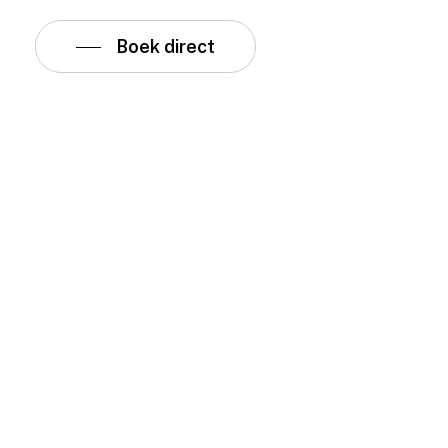
Boek direct