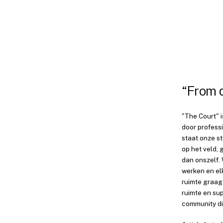
“From 
"The Court" i
door profess
staat onze st
op het veld, 
dan onszelf.
werken en el
ruimte graag 
ruimte en sup
community die