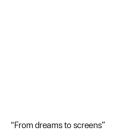
“From dreams to screens”