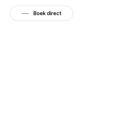
Boek direct