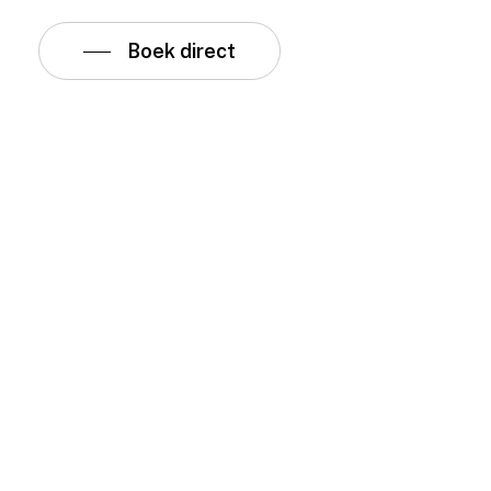
Boek direct