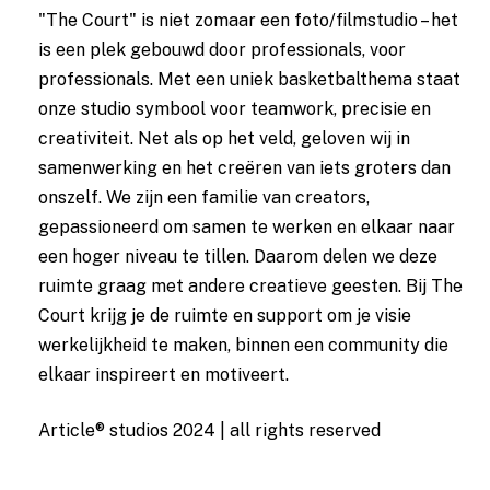
"The Court" is niet zomaar een foto/filmstudio – het
is een plek gebouwd door professionals, voor
professionals. Met een uniek basketbalthema staat
onze studio symbool voor teamwork, precisie en
creativiteit. Net als op het veld, geloven wij in
samenwerking en het creëren van iets groters dan
onszelf. We zijn een familie van creators,
gepassioneerd om samen te werken en elkaar naar
een hoger niveau te tillen. Daarom delen we deze
ruimte graag met andere creatieve geesten. Bij The
Court krijg je de ruimte en support om je visie
werkelijkheid te maken, binnen een community die
elkaar inspireert en motiveert.
Article® studios 2024 | all rights reserved