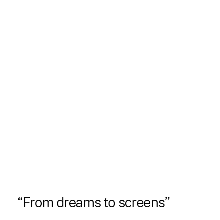
“From dreams to screens”