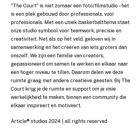
"The Court" is niet zomaar een foto/filmstudio – het
is een plek gebouwd door professionals, voor
professionals. Met een uniek basketbalthema staat
onze studio symbool voor teamwork, precisie en
creativiteit. Net als op het veld, geloven wij in
samenwerking en het creëren van iets groters dan
onszelf. We zijn een familie van creators,
gepassioneerd om samen te werken en elkaar naar
een hoger niveau te tillen. Daarom delen we deze
ruimte graag met andere creatieve geesten. Bij The
Court krijg je de ruimte en support om je visie
werkelijkheid te maken, binnen een community die
elkaar inspireert en motiveert.
Article® studios 2024 | all rights reserved