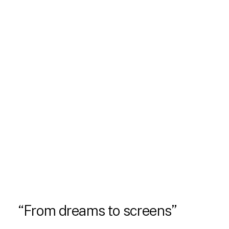
“From dreams to screens”