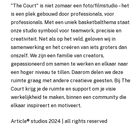
"The Court" is niet zomaar een foto/filmstudio – het
is een plek gebouwd door professionals, voor
professionals. Met een uniek basketbalthema staat
onze studio symbool voor teamwork, precisie en
creativiteit. Net als op het veld, geloven wij in
samenwerking en het creëren van iets groters dan
onszelf. We zijn een familie van creators,
gepassioneerd om samen te werken en elkaar naar
een hoger niveau te tillen. Daarom delen we deze
ruimte graag met andere creatieve geesten. Bij The
Court krijg je de ruimte en support om je visie
werkelijkheid te maken, binnen een community die
elkaar inspireert en motiveert.
Article® studios 2024 | all rights reserved