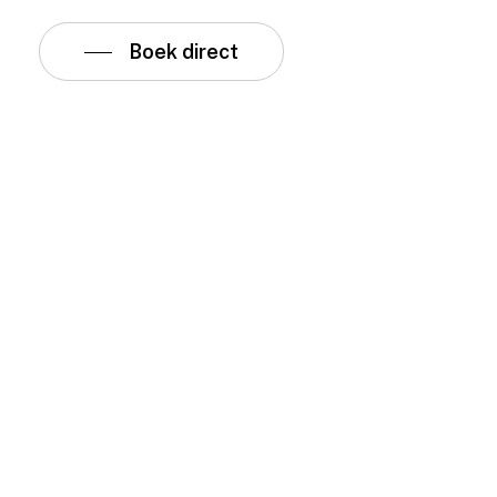
Boek direct