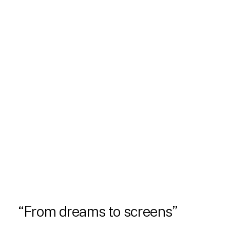
“From dreams to screens”