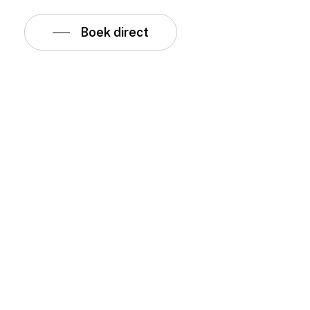
Boek direct