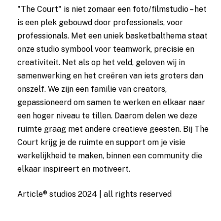
"The Court" is niet zomaar een foto/filmstudio – het
is een plek gebouwd door professionals, voor
professionals. Met een uniek basketbalthema staat
onze studio symbool voor teamwork, precisie en
creativiteit. Net als op het veld, geloven wij in
samenwerking en het creëren van iets groters dan
onszelf. We zijn een familie van creators,
gepassioneerd om samen te werken en elkaar naar
een hoger niveau te tillen. Daarom delen we deze
ruimte graag met andere creatieve geesten. Bij The
Court krijg je de ruimte en support om je visie
werkelijkheid te maken, binnen een community die
elkaar inspireert en motiveert.
Article® studios 2024 | all rights reserved