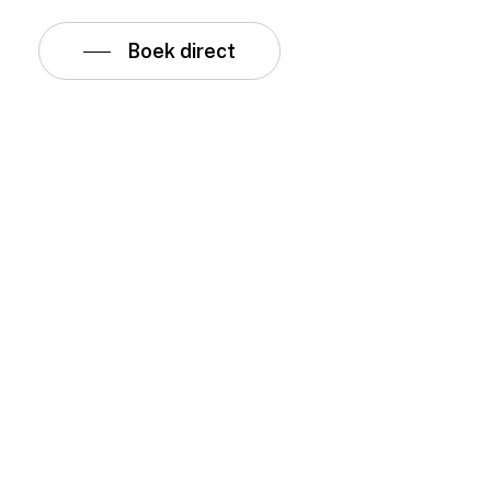
Boek direct